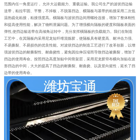
范围内任一角度运行， 允许大运载能力、重载运输。我公司生产的波状挡边输
送带，粘拉牢固、平整，不掉板，不脱落挡边、横隔板与基带的粘接采用二次低
温热硫化粘接，粘接强度高。橫隔板与波状挡边间用螺栓连接，增加了整体刚性
和提高使用性能，解决了物料泄漏问题。为了增强横向隔板的硬度和隔板表面的
弹性,使挡边输送带在高倾角运转中，充分发挥橫隔板的负载能力。我们在制造
工艺中，在其隔板内采用尼龙短纤维混炼胶，使隔板具有硬度高、耐冲击力强、
不易撕裂、不易损伤的优良性能。对波状挡边的制造工艺进行了改革创新，以增
强波状挡边的耐撕裂性、耐曲挠性，避免因拉伸压缩而导致挡边被撕裂，增加了
挡边的使用寿命。按照挡边高度加贴中间骨架层，采用尼龙胶帘布横向加贴在波
形挡边的中间，大大的提高了挡边的耐撕裂、耐曲挠、以及竖向挺性，延长了挡
边带的使用寿命。